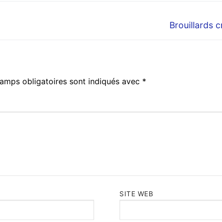
Next
Brouillards c
post:
amps obligatoires sont indiqués avec
*
SITE WEB