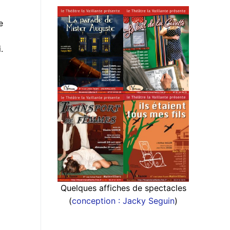
e
.
r
N
Quelques affiches de spectacles
(
conception : Jacky Seguin
)