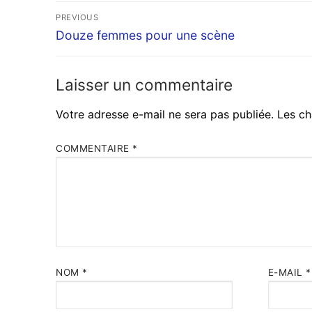
Navigation
PREVIOUS
Previous
de
Douze femmes pour une scène
post:
l’article
Laisser un commentaire
Votre adresse e-mail ne sera pas publiée.
Les ch
COMMENTAIRE
*
NOM
*
E-MAIL
*