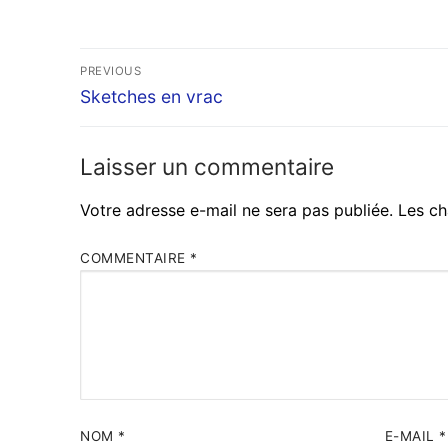
Navigation
PREVIOUS
Previous
de
Sketches en vrac
post:
l’article
Laisser un commentaire
Votre adresse e-mail ne sera pas publiée.
Les ch
COMMENTAIRE
*
NOM
*
E-MAIL
*