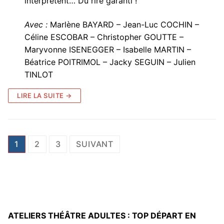
interprètent… Du rire garanti !
Avec :
Marlène BAYARD – Jean-Luc COCHIN –
Céline ESCOBAR – Christopher GOUTTE –
Maryvonne ISENEGGER – Isabelle MARTIN –
Béatrice POITRIMOL – Jacky SEGUIN – Julien
TINLOT
LIRE LA SUITE →
Pagination
1
2
3
SUIVANT
des
publications
ATELIERS THÉÂTRE ADULTES : TOP DÉPART EN