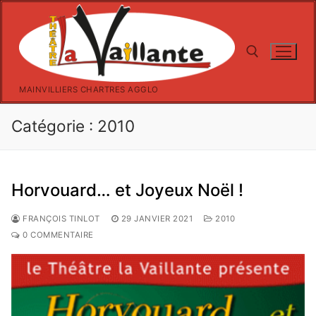
Aller
au
contenu
MAINVILLIERS CHARTRES AGGLO
Rechercher :
Catégorie :
2010
Horvouard… et Joyeux Noël !
FRANÇOIS TINLOT
29 JANVIER 2021
2010
0 COMMENTAIRE