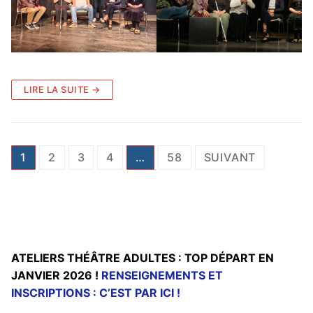
LIRE LA SUITE →
Pagination
1
2
3
4
…
58
SUIVANT
des
publications
ATELIERS THÉÂTRE ADULTES : TOP DÉPART EN
JANVIER 2026 !
RENSEIGNEMENTS ET
INSCRIPTIONS : C’EST PAR ICI !