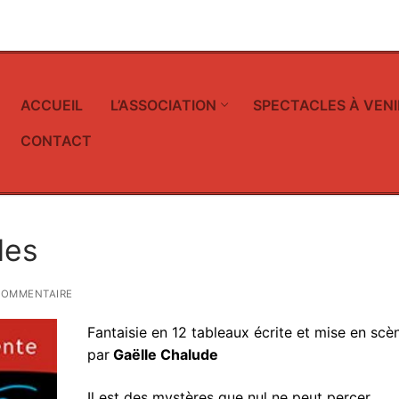
ACCUEIL
L’ASSOCIATION
SPECTACLES À VENI
CONTACT
les
COMMENTAIRE
Fantaisie en 12 tableaux écrite et mise en scè
par
Gaëlle Chalude
Il est des mystères que nul ne peut percer.