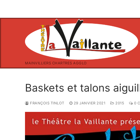
Aller
au
contenu
MAINVILLIERS CHARTRES AGGLO
Baskets et talons aiguil
FRANÇOIS TINLOT
29 JANVIER 2021
2015
0 