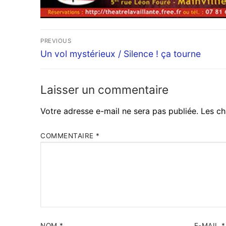
Navigation
PREVIOUS
Previous
de
Un vol mystérieux / Silence ! ça tourne
post:
l’article
Laisser un commentaire
Votre adresse e-mail ne sera pas publiée.
Les ch
COMMENTAIRE
*
NOM
*
E-MAIL
*