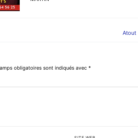
Next
Atout
post:
amps obligatoires sont indiqués avec
*
SITE WEB