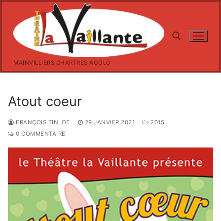
Aller
au
contenu
MAINVILLIERS CHARTRES AGGLO
Rechercher :
Atout coeur
FRANÇOIS TINLOT
29 JANVIER 2021
2015
0 COMMENTAIRE