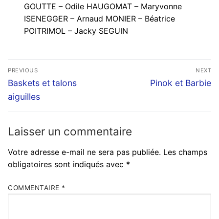
GOUTTE – Odile HAUGOMAT – Maryvonne
ISENEGGER – Arnaud MONIER – Béatrice
POITRIMOL – Jacky SEGUIN
Navigation
PREVIOUS
NEXT
de
Previous
Next
Baskets et talons
Pinok et Barbie
post:
post:
l’article
aiguilles
Laisser un commentaire
Votre adresse e-mail ne sera pas publiée.
Les champs
obligatoires sont indiqués avec
*
COMMENTAIRE
*