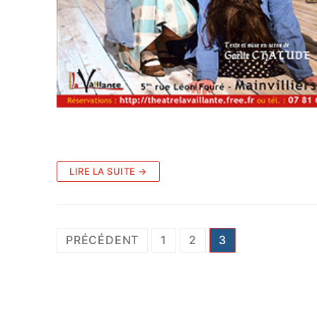
LIRE LA SUITE →
Pagination
PRÉCÉDENT
1
2
3
des
publications