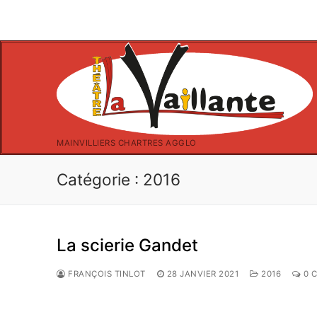
Aller
au
contenu
MAINVILLIERS CHARTRES AGGLO
Catégorie :
2016
La scierie Gandet
FRANÇOIS TINLOT
28 JANVIER 2021
2016
0 