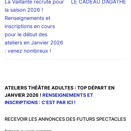
de
Previous
Next
La Vaillante recrute pour
LE CADEAU D’AGATHE
post:
post:
l’article
la saison 2026 !
Renseignements et
inscriptions en cours
pour le début des
ateliers en Janvier 2026
: venez nombreux !
ATELIERS THÉÂTRE ADULTES : TOP DÉPART EN
JANVIER 2026 !
RENSEIGNEMENTS ET
INSCRIPTIONS : C’EST PAR ICI !
RECEVOIR LES ANNONCES DES FUTURS SPECTACLES