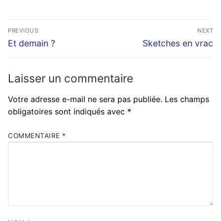
Navigation
PREVIOUS
NEXT
de
Previous
Next
Et demain ?
Sketches en vrac
post:
post:
l’article
Laisser un commentaire
Votre adresse e-mail ne sera pas publiée.
Les champs
obligatoires sont indiqués avec
*
COMMENTAIRE
*