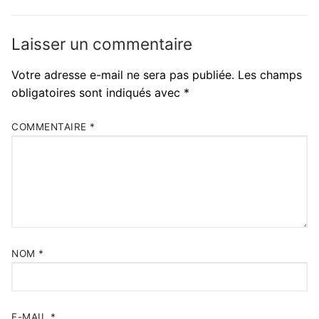
post:
post:
l’article
Laisser un commentaire
Votre adresse e-mail ne sera pas publiée.
Les champs
obligatoires sont indiqués avec
*
COMMENTAIRE
*
NOM
*
E-MAIL
*