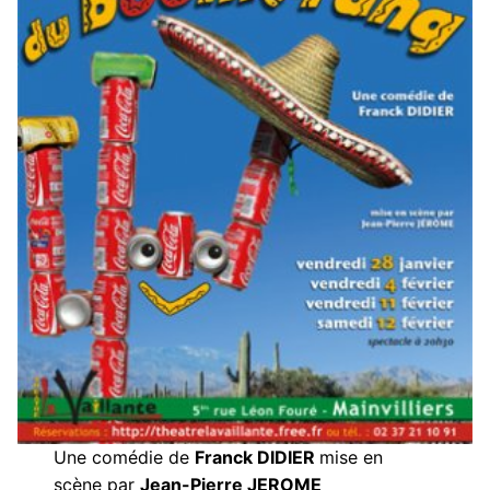
Une comédie de
Franck DIDIER
mise en
scène par
Jean-Pierre JEROME