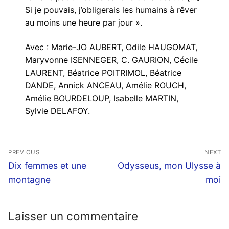
Si je pouvais, j’obligerais les humains à rêver
au moins une heure par jour ».
Avec : Marie-JO AUBERT, Odile HAUGOMAT,
Maryvonne ISENNEGER, C. GAURION, Cécile
LAURENT, Béatrice POITRIMOL, Béatrice
DANDE, Annick ANCEAU, Amélie ROUCH,
Amélie BOURDELOUP, Isabelle MARTIN,
Sylvie DELAFOY.
Navigation
PREVIOUS
NEXT
de
Previous
Next
Dix femmes et une
Odysseus, mon Ulysse à
post:
post:
l’article
montagne
moi
Laisser un commentaire