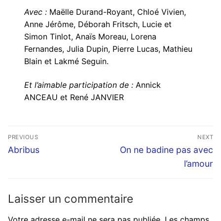
Avec :
Maëlle Durand-Royant, Chloé Vivien,
Anne Jérôme, Déborah Fritsch, Lucie et
Simon Tinlot, Anaïs Moreau, Lorena
Fernandes, Julia Dupin, Pierre Lucas, Mathieu
Blain et Lakmé Seguin.
Et l’aimable participation de :
Annick
ANCEAU et René JANVIER
Navigation
PREVIOUS
NEXT
de
Previous
Next
Abribus
On ne badine pas avec
post:
post:
l’article
l’amour
Laisser un commentaire
Votre adresse e-mail ne sera pas publiée.
Les champs