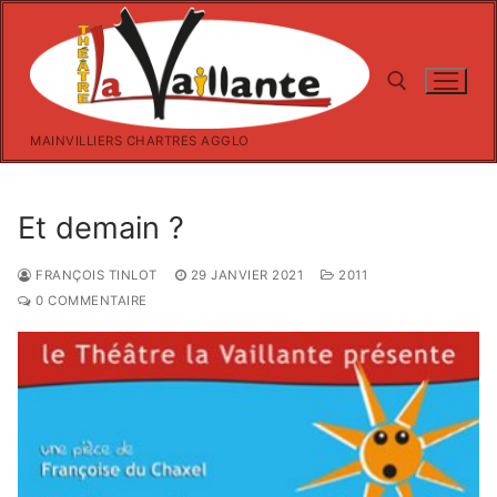
Aller
au
contenu
MAINVILLIERS CHARTRES AGGLO
Rechercher :
Et demain ?
FRANÇOIS TINLOT
29 JANVIER 2021
2011
0 COMMENTAIRE