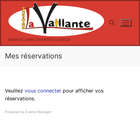
Aller
au
contenu
MAINVILLIERS CHARTRES AGGLO
Rechercher :
Mes réservations
Veuillez
vous connecter
pour afficher vos
réservations.
Powered by
Events Manager