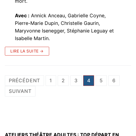
mort.
Avec :
Annick Anceau, Gabrielle Coyne,
Pierre-Marie Dupin, Christelle Gaurin,
Maryvonne Isenegger, Stéphanie Leguay et
Isabelle Martin.
LIRE LA SUITE →
Pagination
PRÉCÉDENT
1
2
3
4
5
6
des
SUIVANT
publications
ATELIERS THÉÂTRE ADULTES : TOP DÉPART EN